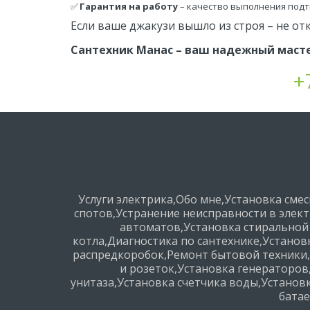
✅ 
Гарантия на работу
 – качество выполнения под
Если ваше джакузи вышло из строя – не от
Сантехник Манас – ваш надежный масте
+
Услуги электрика
,
Обо мне
,
Установка смес
спотов
,
Устранение неисправности в элек
автоматов
,
Установка стирально
котла
,
Диагностика по сантехнике
,
Установ
распредкоробок
,
Ремонт бытовой техники
,
и розеток
,
Установка генераторов
унитаза
,
Установка счетчика воды
,
Установ
бата