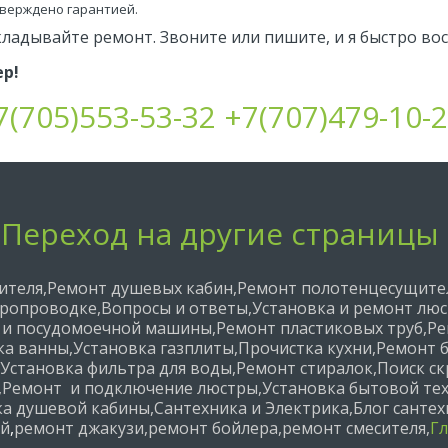
тверждено гарантией.
кладывайте ремонт. Звоните или пишите, и я быстро во
р!
7(705)553-53-32
+7(707)479-10-
Переход на другие страницы
ителя
,
Ремонт душевых кабин
,
Ремонт полотенцесущите
тропроводке
,
Вопросы и ответы
,
Установка и ремонт лю
й и посудомоечной машины
,
Ремонт пластиковых труб
,
Ре
ка ванны
,
Установка газплиты
,
Прочистка кухни
,
Ремонт 
Установка фильтра для воды
,
Ремонт стиралок
,
Поиск с
,
Ремонт  и подключение люстры
,
Установка бытовой те
ка душевой кабины
,
Сантехника и Электрика
,
Блог санте
ей
,
ремонт джакузи
,
ремонт бойлера
,
ремонт смесителя
,
Гл