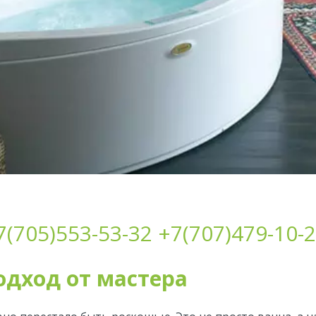
7(705)553-53-32
+7(707)479-10-
дход от мастера