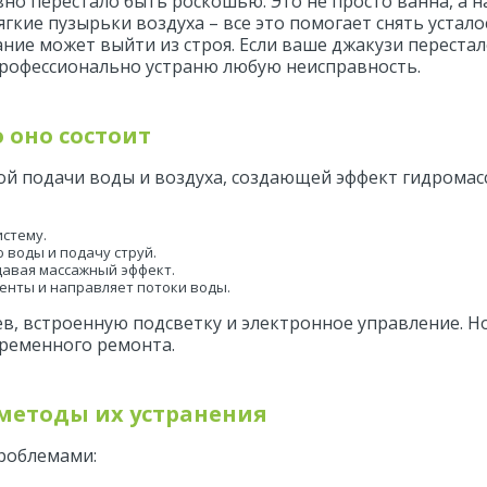
вно перестало быть роскошью. Это не просто ванна, а 
ягкие пузырьки воздуха – все это помогает снять устал
ие может выйти из строя. Если ваше джакузи перестало
 профессионально устраню любую неисправность.
о оно состоит
ой подачи воды и воздуха, создающей эффект гидромасс
истему.
 воды и подачу струй.
давая массажный эффект.
менты и направляет потоки воды.
, встроенную подсветку и электронное управление. Н
временного ремонта.
методы их устранения
проблемами: