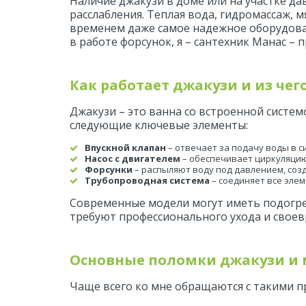
Наличие джакузи в доме или на участке да
расслабления. Теплая вода, гидромассаж, м
временем даже самое надежное оборудован
в работе форсунок, я – сантехник Манас –
Как работает джакузи и из чег
Джакузи – это ванна со встроенной систем
следующие ключевые элементы:
Впускной клапан
 – отвечает за подачу воды в с
Насос с двигателем
 – обеспечивает циркуляцию
Форсунки
 – распыляют воду под давлением, соз
Трубопроводная система
 – соединяет все эле
Современные модели могут иметь подогрев
требуют профессионального ухода и свое
Основные поломки джакузи и 
Чаще всего ко мне обращаются с такими 