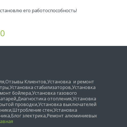
сстановлю его работоспособность!
20
ля
,
Отзывы Клиентов
,
Установка  и ремонт 
стры
,
Установка стабилизаторов
,
Установка 
монт бойлера
,
Установка газового 
батарей
,
Диагностика отопления
,
Установка 
крытой проводки
,
Установка выключателей 
хники
,
Штробление стен
,
Установка 
хника
,
Блог электрика
,
Ремонт алюминиевых 
авная