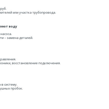
руб.
нителей или участка трубопровода.
ляют воду
 насоса.
ти – замена деталей.
правления.
роники, восстановление подключения.
 в систему.
ушных пробок.